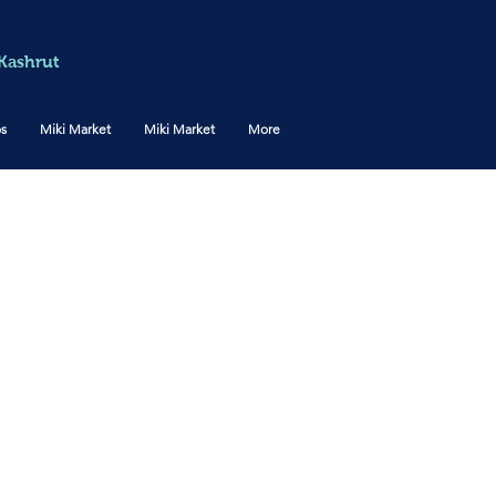
Kashrut
os
Miki Market
Miki Market
More