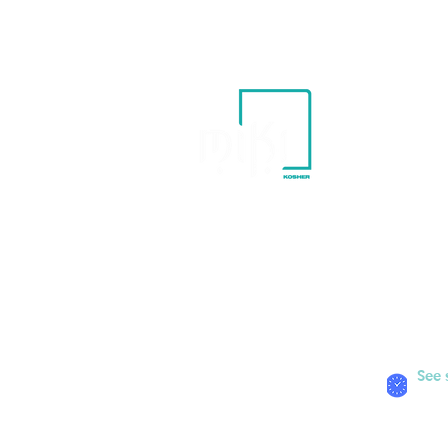
ADDRE
Rua Dr. V
Higienop
Sao Paul
See 