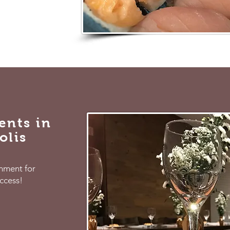
f Hiro Ozono.
ents in
olis
onment for
ccess!