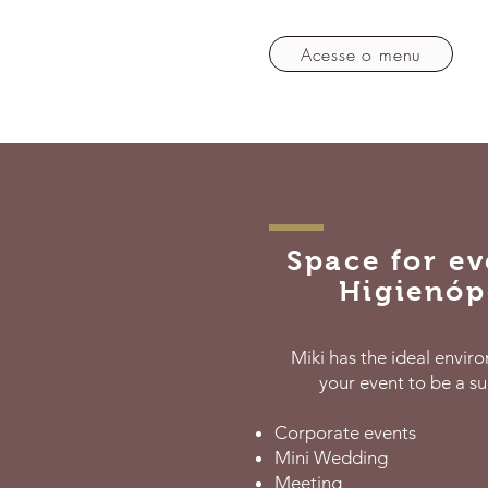
está sob cuidado do che
Acesse o menu
Space for ev
Higienóp
Miki has the ideal envir
your event to be a su
Corporate events
Mini Wedding
Meeting