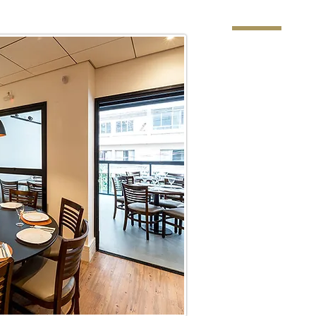
Miki brings a 
to provide eve
tasting interna
accordance wit
law for food p
Milk Kosher: t
team, rabbinica
varied menu, p
ingredients wi
a lot of affecti
Come and taste
restaurant, or i
home.