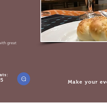
ith great
ats:
85
Make your ev