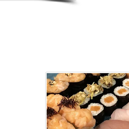
Team miki
m é restaurante japonês em H
o pela
aponesa,
a jornada
bores
tação
dicionais
a japonesa no
ua consultoria