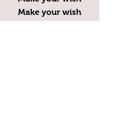
Make your wish
Ask for whats:
(11) 98791-0065
ADDRESS
Rua Dr. Veiga Filho, 181
Higienopolis
Sao Paulo-SP
CONTACT: