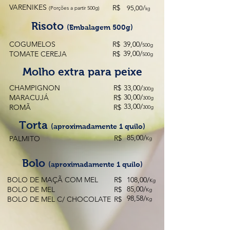
VARENIKES
R$
95,00/
(Porções a partir 500g)
kg
Risoto
(Embalagem 500g)
COGUMELOS
R$
39,00/
500g
39,00/
TOMATE CEREJA
R$
500g
Molho extra para peixe
CHAMPIGNON
R$
33,00/
300g
30,00/
MARACUJÁ
R$
300g
33,00/
ROMÃ
R$
300g
Torta
(aproximadamente 1 quilo)
85,00/
R$
PALMITO
Kg
Bolo
(aproximadamente 1 quilo)
BOLO DE MAÇÃ COM MEL
R$
108,00/
Kg
85,00/
BOLO DE MEL
R$
Kg
98,58/
BOLO DE MEL C/ CHOCOLATE
R$
Kg