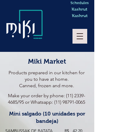
Schedules
Kashrut
Kashrut
Miki Market
Products prepared in our kitchen for
you to have at home.
Canned, frozen and more.
Make your order by phone:
(11) 2339-
4685
/95 or Whatsapp:
(11) 98791-0065
Mini salgado (10 unidades por
bandeja)
SAMBUSSAK DE BATATA
R$
42,20