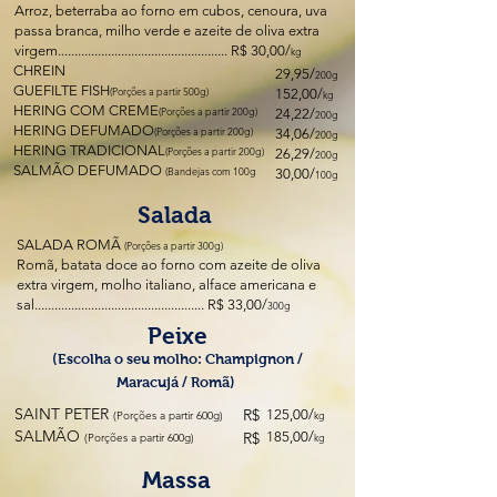
Arroz, beterraba ao forno em cubos, cenoura, uva
passa branca, milho verde e azeite de oliva extra
virgem................................................... R$ 30,00/
kg
CHREIN
29,95/
200g
GUEFILTE FISH
(Porções a partir 500g)
152,00/
kg
HERING COM CREME
(Porções a partir 200g)
24,22/
200g
HERING DEFUMADO
(Porções a partir 200g)
34,06/
200g
HERING TRADICIONAL
(Porções a partir 200g)
26,29/
200g
SALMÃO DEFUMADO
(Bandejas com 100g
30,00/
100g
Salada
SALADA ROMÃ
(Porções a partir 300g)
Romã, batata doce ao forno com azeite de oliva
extra virgem, molho italiano, alface americana e
sal................................................... R$ 33,00/
300g
Peixe
(Escolha o seu molho: Champignon /
Maracujá / Romã)
SAINT PETER
R$
125,00/
(Porções a partir 600g)
kg
SALMÃO
R$
185,00/
(Porções a partir 600g)
kg
Massa