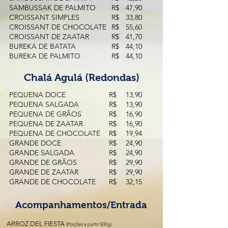
SAMBUSSAK DE PALMITO
R$
47,90
CROISSANT SIMPLES
R$
33,80
CROISSANT DE CHOCOLATE
R$
55,60
CROISSANT DE ZAATAR
R$
41,70
BUREKA DE BATATA
R$
44,10
BUREKA DE PALMITO
R$
44,10
Chalá Agulá (Redondas)
PEQUENA DOCE
R$
13,90
PEQUENA SALGADA
R$
13,90
PEQUENA DE GRÃOS
R$
16,90
PEQUENA DE ZAATAR
R$
16,90
PEQUENA DE CHOCOLATE
R$
19,94
GRANDE DOCE
R$
24,90
GRANDE SALGADA
R$
24,90
GRANDE DE GRÃOS
R$
29,90
GRANDE DE ZAATAR
R$
29,90
GRANDE DE CHOCOLATE
R$
32,15
Acompanhamentos/Entrada
ARROZ DEL FIESTA
(Porções a partir 500g)